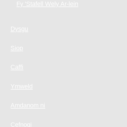
Fy 'Stafell Wely Ar-lein
Dysgu
Siop
Caffi
Ymweld
Amdanom ni
Cefnogi