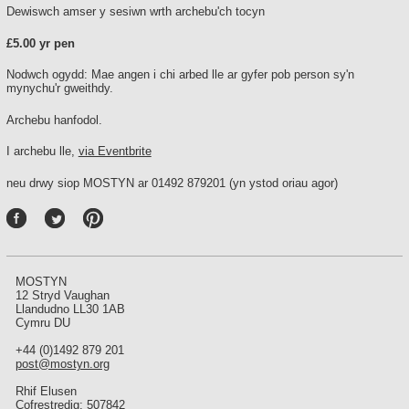
Dewiswch amser y sesiwn wrth archebu'ch tocyn
£5.00 yr pen
Nodwch ogydd: Mae angen i chi arbed lle ar gyfer pob person sy'n
mynychu'r gweithdy.
Archebu hanfodol.
I archebu lle,
via Eventbrite
neu drwy siop MOSTYN ar 01492 879201 (yn ystod oriau agor)
P
int
ere
st
MOSTYN
12 Stryd Vaughan
Llandudno LL30 1AB
Cymru DU
+44 (0)1492 879 201
post@mostyn.org
Rhif Elusen
Cofrestredig: 507842