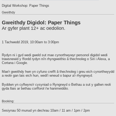
Digital Workshop: Paper Things
Gweithdy
Gweithdy Digidol: Paper Things
Ar gyfer plant 12+ ac oedolion.
1 Tachwedd 2019,
10:00am
to
3:00pm
Rydyn ni i gyd wedi gweld sut mae cynorthwywyr personol digidol wedi
trawsnewid y ffordd rydyn ni'n rhyngweithio â thechnoleg o Siri i Alexa, a
Cortana i Google.
Mae'r gweithdy hwn yn cyfuno crefft â thechnoleg i greu eich cynorthwyydd
a reolir gan lais eich hun, wedi'i wneud o bapur a'r rhyngrwyd.
Byddwn yn cyflwyno'r cysyniad o Ryngrwyd o Bethau a sut y gallwn reoli
gyda llais ar bethau corfforol i'w hanimeiddio.
Booking:
Sesiynau 50 munud yn dechrau 10am / 11 am / 1pm / 2pm