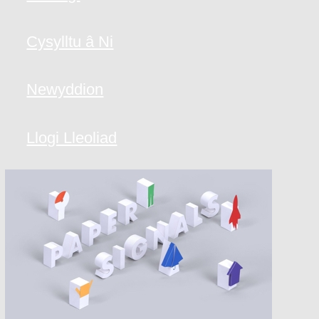
Cysylltu â Ni
Newyddion
Llogi Lleoliad