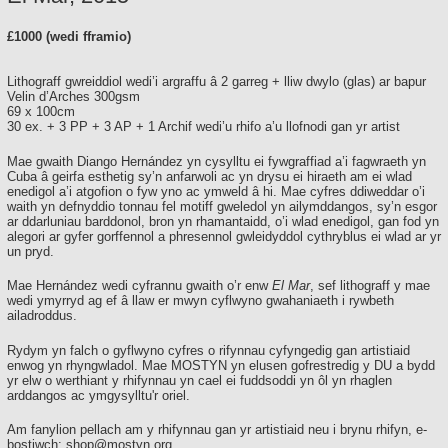
£1000 (wedi fframio)
Lithograff gwreiddiol wedi’i argraffu â 2 garreg + lliw dwylo (glas) ar bapur
Velin d’Arches 300gsm
69 x 100cm
30 ex. + 3 PP + 3 AP + 1 Archif wedi’u rhifo a’u llofnodi gan yr artist
Mae gwaith Diango Hernández yn cysylltu ei fywgraffiad a’i fagwraeth yn
Cuba â geirfa esthetig sy’n anfarwoli ac yn drysu ei hiraeth am ei wlad
enedigol a’i atgofion o fyw yno ac ymweld â hi. Mae cyfres ddiweddar o’i
waith yn defnyddio tonnau fel motiff gweledol yn ailymddangos, sy’n esgor
ar ddarluniau barddonol, bron yn rhamantaidd, o’i wlad enedigol, gan fod yn
alegori ar gyfer gorffennol a phresennol gwleidyddol cythryblus ei wlad ar yr
un pryd.
Mae Hernández wedi cyfrannu gwaith o’r enw
El Mar
, sef lithograff y mae
wedi ymyrryd ag ef â llaw er mwyn cyflwyno gwahaniaeth i rywbeth
ailadroddus.
Rydym yn falch o gyflwyno cyfres o rifynnau cyfyngedig gan artistiaid
enwog yn rhyngwladol. Mae MOSTYN yn elusen gofrestredig y DU a bydd
yr elw o werthiant y rhifynnau yn cael ei fuddsoddi yn ôl yn rhaglen
arddangos ac ymgysylltu'r oriel.
Am fanylion pellach am y rhifynnau gan yr artistiaid neu i brynu rhifyn, e-
bostiwch:
shop@mostyn.org