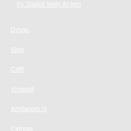
Fy 'Stafell Wely Ar-lein
Dysgu
Siop
Caffi
Ymweld
Amdanom ni
Cefnogi