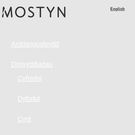
M
Skip
English
O
to
S
main
T
content
Y
N
Arddangosfeydd
Digwyddiadau
Cyfredol
Dyfodol
Cynt