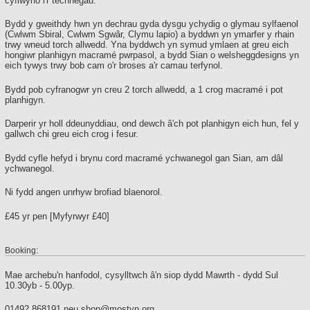
cyflwyno i'r technegau.
Bydd y gweithdy hwn yn dechrau gyda dysgu ychydig o glymau sylfaenol
(Cwlwm Sbiral, Cwlwm Sgwâr, Clymu lapio) a byddwn yn ymarfer y rhain
trwy wneud torch allwedd. Yna byddwch yn symud ymlaen at greu eich
hongiwr planhigyn macramé pwrpasol, a bydd Sian o welsheggdesigns yn
eich tywys trwy bob cam o'r broses a'r camau terfynol.
Bydd pob cyfranogwr yn creu 2 torch allwedd, a 1 crog macramé i pot
planhigyn.
Darperir yr holl ddeunyddiau, ond dewch â'ch pot planhigyn eich hun, fel y
gallwch chi greu eich crog i fesur.
Bydd cyfle hefyd i brynu cord macramé ychwanegol gan Sian, am dâl
ychwanegol.
Ni fydd angen unrhyw brofiad blaenorol.
£45 yr pen [Myfyrwyr £40]
Booking:
Mae archebu'n hanfodol, cysylltwch â'n siop dydd Mawrth - dydd Sul
10.30yb - 5.00yp.
01492 868191 neu
shop@mostyn.org