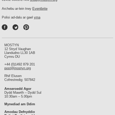
Archebu ar-lein trwy
Eventbrite
Polisi ad-dalu ar gael
yma
P
int
ere
st
MOSTYN
12 Stryd Vaughan
Llandudno LL30 1AB
Cymru DU
+44 (0)1492 879 201
post@mostyn.org
Rhif Elusen
Cofrestredig: 507842
Amseroedd Agor
Dydd Mawrth – Dydd Sul
10:30am – 5.00pm
Mynediad am Ddim
Amodau Defnyddio