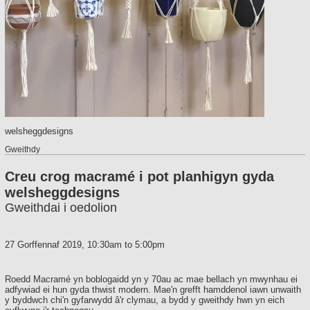
welsheggdesigns
Gweithdy
Creu crog macramé i pot planhigyn gyda
welsheggdesigns
Gweithdai i oedolion
27 Gorffennaf 2019,
10:30am
to
5:00pm
Roedd Macramé yn boblogaidd yn y 70au ac mae bellach yn mwynhau ei
adfywiad ei hun gyda thwist modern. Mae'n grefft hamddenol iawn unwaith
y byddwch chi'n gyfarwydd â'r clymau, a bydd y gweithdy hwn yn eich