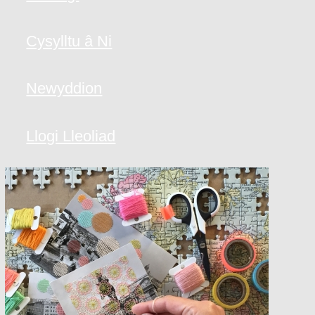
Cysylltu â Ni
Newyddion
Llogi Lleoliad