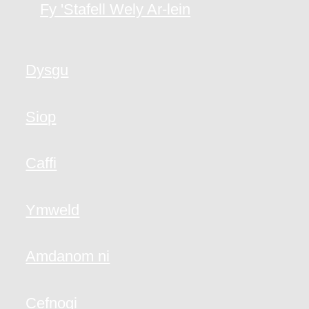
Fy 'Stafell Wely Ar-lein
Dysgu
Siop
Caffi
Ymweld
Amdanom ni
Cefnogi