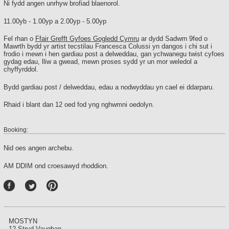
Ni fydd angen unrhyw brofiad blaenorol.
11.00yb - 1.00yp a 2.00yp - 5.00yp
Fel rhan o
Ffair Grefft Gyfoes Gogledd Cymru
ar dydd Sadwrn 9fed o
Mawrth bydd yr artist tecstilau Francesca Colussi yn dangos i chi sut i
frodio i mewn i hen gardiau post a delweddau, gan ychwanegu twist cyfoes
gydag edau, lliw a gwead, mewn proses sydd yr un mor weledol a
chyffyrddol.
Bydd gardiau post / delweddau, edau a nodwyddau yn cael ei ddarparu.
Rhaid i blant dan 12 oed fod yng nghwmni oedolyn.
Booking:
Nid oes angen archebu.
AM DDIM ond croesawyd rhoddion.
P
int
ere
st
MOSTYN
12 Stryd Vaughan