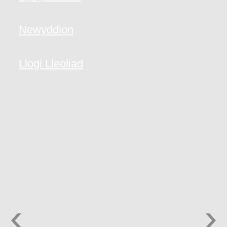
Newyddion
Llogi Lleoliad