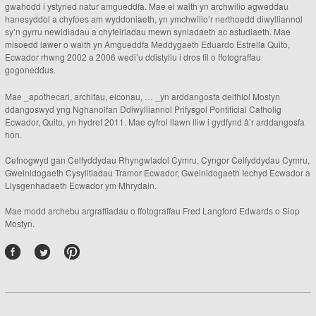
gwahodd i ystyried natur amgueddfa. Mae ei waith yn archwilio agweddau
hanesyddol a chyfoes am wyddoniaeth, yn ymchwilio’r nerthoedd diwylliannol
sy’n gyrru newidiadau a chyfeiriadau mewn syniadaeth ac astudiaeth. Mae
misoedd lawer o waith yn Amgueddfa Meddygaeth Eduardo Estrella Quito,
Ecwador rhwng 2002 a 2006 wedi’u ddistyllu i dros fil o ffotograffau
gogoneddus.
Mae _apothecari, archifau, eiconau, … _yn arddangosfa deithiol Mostyn
ddangoswyd yng Nghanolfan Ddiwylliannol Prifysgol Pontificial Catholig
Ecwador, Quito, yn hydref 2011. Mae cyfrol llawn lliw i gydfynd â’r arddangosfa
hon.
Cefnogwyd gan Celfyddydau Rhyngwladol Cymru, Cyngor Celfyddydau Cymru,
Gweinidogaeth Cysylltiadau Tramor Ecwador, Gweinidogaeth Iechyd Ecwador a
Llysgenhadaeth Ecwador ym Mhrydain.
Mae modd archebu argraffiadau o ffotograffau Fred Langford Edwards o Siop
Mostyn.
P
int
ere
st