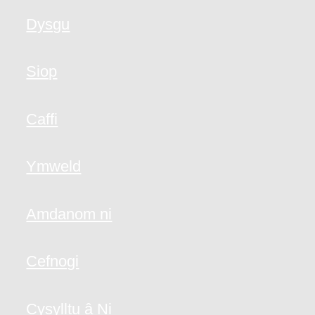
Dysgu
Siop
Caffi
Ymweld
Amdanom ni
Cefnogi
Cysylltu â Ni