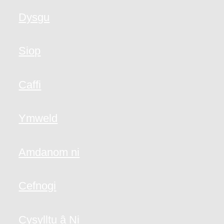
Dysgu
Siop
Caffi
Ymweld
Amdanom ni
Cefnogi
Cysylltu â Ni