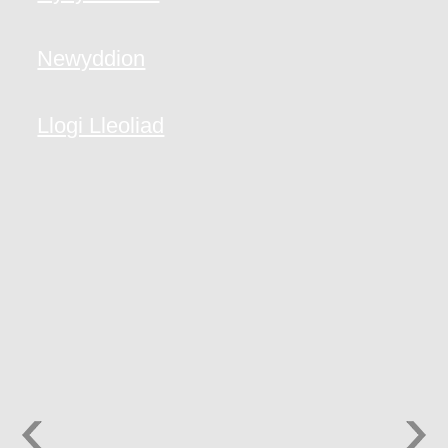
Newyddion
Llogi Lleoliad