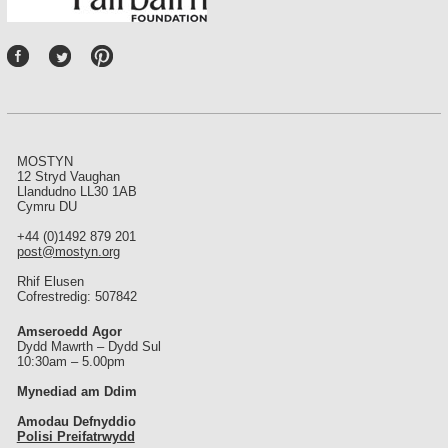
P
int
ere
st
MOSTYN
12 Stryd Vaughan
Llandudno LL30 1AB
Cymru DU
+44 (0)1492 879 201
post@mostyn.org
Rhif Elusen
Cofrestredig: 507842
Amseroedd Agor
Dydd Mawrth – Dydd Sul
10:30am – 5.00pm
Mynediad am Ddim
Amodau Defnyddio
Polisi Preifatrwydd