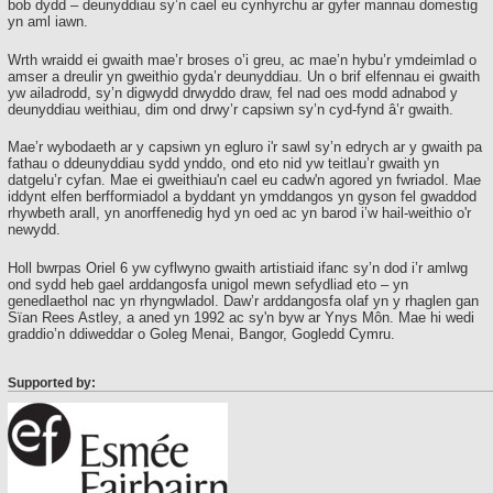
bob dydd – deunyddiau sy’n cael eu cynhyrchu ar gyfer mannau domestig
yn aml iawn.
Wrth wraidd ei gwaith mae’r broses o’i greu, ac mae’n hybu’r ymdeimlad o
amser a dreulir yn gweithio gyda’r deunyddiau. Un o brif elfennau ei gwaith
yw ailadrodd, sy’n digwydd drwyddo draw, fel nad oes modd adnabod y
deunyddiau weithiau, dim ond drwy’r capsiwn sy’n cyd-fynd â’r gwaith.
Mae’r wybodaeth ar y capsiwn yn egluro i'r sawl sy’n edrych ar y gwaith pa
fathau o ddeunyddiau sydd ynddo, ond eto nid yw teitlau’r gwaith yn
datgelu’r cyfan. Mae ei gweithiau'n cael eu cadw'n agored yn fwriadol. Mae
iddynt elfen berfformiadol a byddant yn ymddangos yn gyson fel gwaddod
rhywbeth arall, yn anorffenedig hyd yn oed ac yn barod i’w hail-weithio o'r
newydd.
Holl bwrpas Oriel 6 yw cyflwyno gwaith artistiaid ifanc sy’n dod i’r amlwg
ond sydd heb gael arddangosfa unigol mewn sefydliad eto – yn
genedlaethol nac yn rhyngwladol. Daw’r arddangosfa olaf yn y rhaglen gan
Sïan Rees Astley, a aned yn 1992 ac sy'n byw ar Ynys Môn. Mae hi wedi
graddio’n ddiweddar o Goleg Menai, Bangor, Gogledd Cymru.
Supported by: