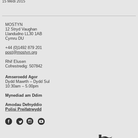
15 Medi 2015
MOSTYN
12 Stryd Vaughan
Llandudno LL30 1AB
Cymru DU
+44 (0)1492 879 201
post@mostyn.org
Rhif Elusen
Cofrestredig: 507842
Amseroedd Agor
Dydd Mawrth – Dydd Sul
10:30am – 5.00pm
Mynediad am Ddim
Amodau Defnyddio
Polisi Preifatrwydd