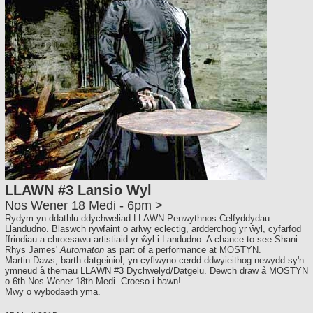
LLAWN #3 Lansio Wyl
Nos Wener 18 Medi - 6pm >
Rydym yn ddathlu ddychweliad LLAWN Penwythnos Celfyddydau
Llandudno. Blaswch rywfaint o arlwy eclectig, ardderchog yr ŵyl, cyfarfod
ffrindiau a chroesawu artistiaid yr ŵyl i Landudno. A chance to see Shani
Rhys James'
Automaton
as part of a performance at MOSTYN.
Martin Daws, barth datgeiniol, yn cyflwyno cerdd ddwyieithog newydd sy'n
ymneud å themau LLAWN #3 Dychwelyd/Datgelu. Dewch draw å MOSTYN
o 6th Nos Wener 18th Medi. Croeso i bawn!
Mwy o wybodaeth yma.