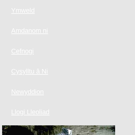
Ymweld
Amdanom ni
Cefnogi
Cysylltu â Ni
Newyddion
Llogi Lleoliad