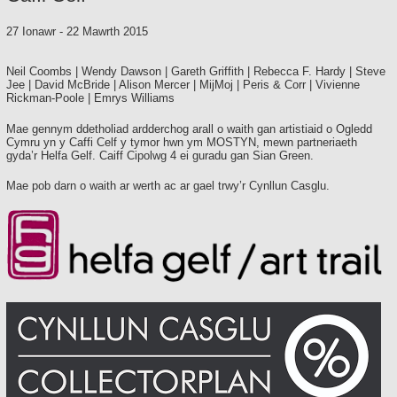
27 Ionawr
-
22 Mawrth 2015
Neil Coombs | Wendy Dawson | Gareth Griffith | Rebecca F. Hardy | Steve
Jee | David McBride | Alison Mercer | MijMoj | Peris & Corr | Vivienne
Rickman-Poole | Emrys Williams
Mae gennym ddetholiad ardderchog arall o waith gan artistiaid o Ogledd
Cymru yn y Caffi Celf y tymor hwn ym MOSTYN, mewn partneriaeth
gyda’r Helfa Gelf. Caiff Cipolwg 4 ei guradu gan Sian Green.
Mae pob darn o waith ar werth ac ar gael trwy’r Cynllun Casglu.