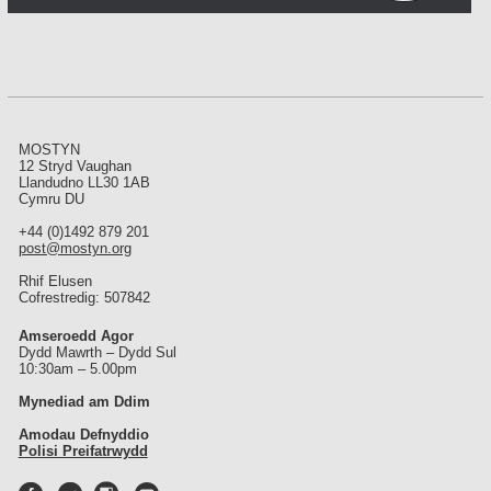
MOSTYN
12 Stryd Vaughan
Llandudno LL30 1AB
Cymru DU
+44 (0)1492 879 201
post@mostyn.org
Rhif Elusen
Cofrestredig: 507842
Amseroedd Agor
Dydd Mawrth – Dydd Sul
10:30am – 5.00pm
Mynediad am Ddim
Amodau Defnyddio
Polisi Preifatrwydd