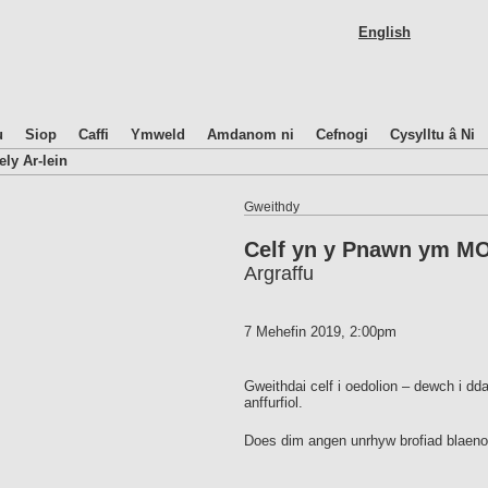
Skip
English
to
main
content
u
Siop
Caffi
Ymweld
Amdanom ni
Cefnogi
Cysylltu â Ni
ely Ar-lein
Gweithdy
Celf yn y Pnawn ym M
Argraffu
7 Mehefin 2019, 2:00pm
Gweithdai celf i oedolion – dewch i dd
anffurfiol.
Does dim angen unrhyw brofiad blaenor