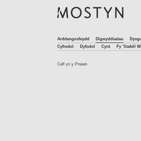
M
O
S
T
Y
N
Arddangosfeydd
Digwyddiadau
Dysg
Cyfredol
Dyfodol
Cynt
Fy 'Stafell W
Celf yn y Pnawn