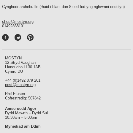
Cynghorir archebu lle (rhaid i blant dan 8 oed fod yng nghwmni oedolyn)
shop@mostyn.org
01492868191
P
int
ere
st
MOSTYN
12 Stryd Vaughan
Llandudno LL30 1AB
Cymru DU
+44 (0)1492 879 201
post@mostyn.org
Rhif Elusen
Cofrestredig: 507842
Amseroedd Agor
Dydd Mawrth – Dydd Sul
10:30am – 5.00pm
Mynediad am Ddim