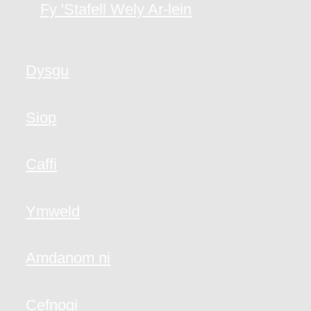
Fy 'Stafell Wely Ar-lein
Dysgu
Siop
Caffi
Ymweld
Amdanom ni
Cefnogi