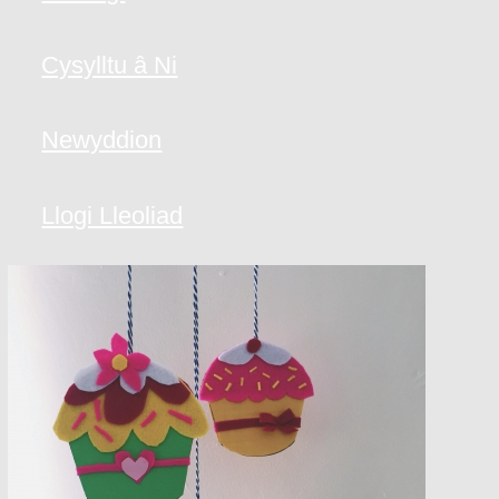
Cysylltu â Ni
Newyddion
Llogi Lleoliad