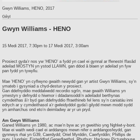
Gwyn Williams, HENO, 2017
Gŵyl
Gwyn Williams - HENO
15 Medi 2017, 7:30pm
to
17 Medi 2017, 3:00am
Prosiect gyda’r nos yw ‘HENO’ a fydd yn cael ei gynnal ar ffenestri ffasâd
adeilad MOSTYN yn ystod LLAWN, gan ddod â blaen yr adeilad yn fyw
pan fydd yn tywyllu.
Mae ’HENO’ yn cyflwyno gwaith newydd gan yr artist Gwyn Williams, sy’n
ymateb i gysyniad a chyd-destun y prosiect.
Gan ddefnyddio meddalwedd recordio sgrîn, mae gwaith Williams yn
ymestyn y defnydd o hiwmor i ddadansoddi’n adeiladol berthynas
cymdeithas â’r byd gan ddefnyddio ffraethineb fel lens sy’n caniatáu inni
edrych ar y cymdeithasol a’r gwleidyddol gyda’i gilydd mewn modd sydd
yn amharchus ond eto’n deimladwy ar yr un pryd.
Am Gwyn Williams
Ganed Williams yn 1980, ac mae’n byw ac yn gweithio yng Nghlwt-y-bont.
Mae ei waith wedi cael ei arddangos mewn nifer o arddangosfeydd, gan
gynnwys rhai yn G39, Caerdydd; Oriel Myrddin, Caerfyrddin; Phillips de
pury, Llundain; Eisteddfod Genedlaethol, Rhuthun; Hackney Picturehouse,