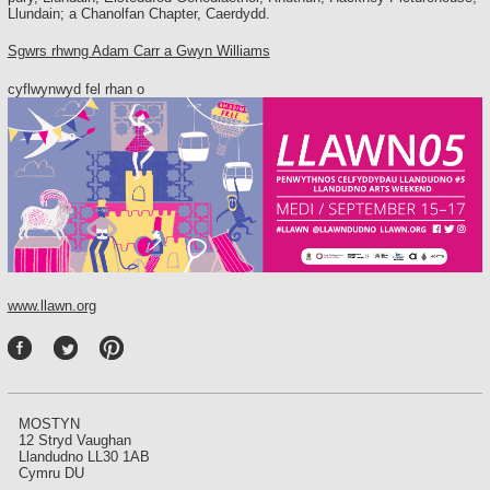
Llundain; a Chanolfan Chapter, Caerdydd.
Sgwrs rhwng Adam Carr a Gwyn Williams
cyflwynwyd fel rhan o
www.llawn.org
P
int
ere
st
MOSTYN
12 Stryd Vaughan
Llandudno LL30 1AB
Cymru DU