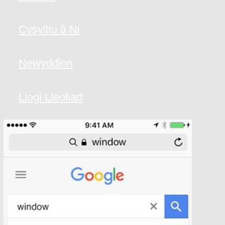
Cysylltu â Ni
Newyddion
Llogi Lleoliad