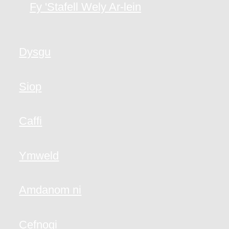
Fy 'Stafell Wely Ar-lein
Dysgu
Siop
Caffi
Ymweld
Amdanom ni
Cefnogi