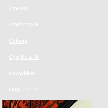
Ymweld
Amdanom ni
Cefnogi
Cysylltu â Ni
Newyddion
Llogi Lleoliad