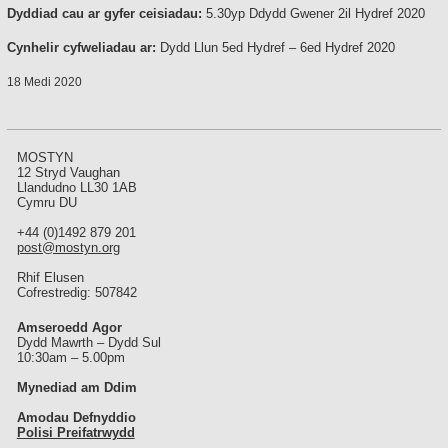
Dyddiad cau ar gyfer ceisiadau:
5.30yp Ddydd Gwener 2il Hydref 2020
Cynhelir cyfweliadau ar:
Dydd Llun 5ed Hydref – 6ed Hydref 2020
18 Medi 2020
MOSTYN
12 Stryd Vaughan
Llandudno LL30 1AB
Cymru DU
+44 (0)1492 879 201
post@mostyn.org
Rhif Elusen
Cofrestredig: 507842
Amseroedd Agor
Dydd Mawrth – Dydd Sul
10:30am – 5.00pm
Mynediad am Ddim
Amodau Defnyddio
Polisi Preifatrwydd