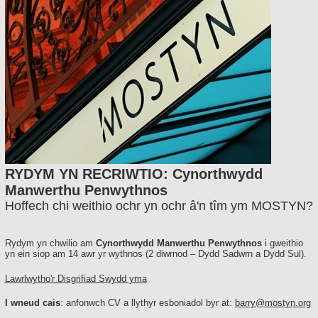
RYDYM YN RECRIWTIO: Cynorthwydd
Manwerthu Penwythnos
Hoffech chi weithio ochr yn ochr â'n tîm ym MOSTYN?
Rydym yn chwilio am
Cynorthwydd Manwerthu Penwythnos
i gweithio
yn ein siop am 14 awr yr wythnos (2 diwrnod – Dydd Sadwrn a Dydd Sul).
Lawrlwytho'r Disgrifiad Swydd yma
I wneud cais
: anfonwch CV a llythyr esboniadol byr at:
barry@mostyn.org