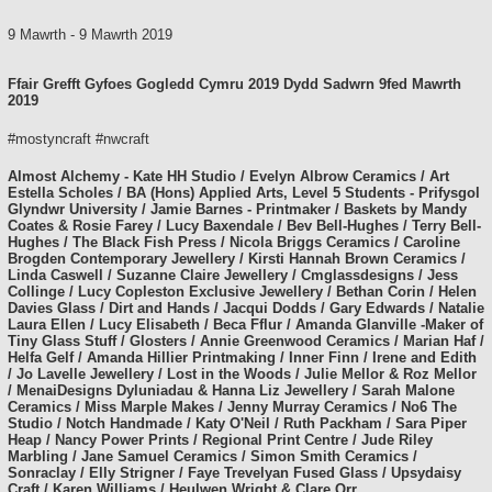
9 Mawrth
-
9 Mawrth 2019
Ffair Grefft Gyfoes Gogledd Cymru 2019 Dydd Sadwrn 9fed Mawrth
2019
#mostyncraft #nwcraft
Almost Alchemy - Kate HH Studio / Evelyn Albrow Ceramics / Art
Estella Scholes / BA (Hons) Applied Arts, Level 5 Students - Prifysgol
Glyndwr University / Jamie Barnes - Printmaker / Baskets by Mandy
Coates & Rosie Farey / Lucy Baxendale / Bev Bell-Hughes / Terry Bell-
Hughes / The Black Fish Press / Nicola Briggs Ceramics / Caroline
Brogden Contemporary Jewellery / Kirsti Hannah Brown Ceramics /
Linda Caswell / Suzanne Claire Jewellery / Cmglassdesigns / Jess
Collinge / Lucy Copleston Exclusive Jewellery / Bethan Corin / Helen
Davies Glass / Dirt and Hands / Jacqui Dodds / Gary Edwards / Natalie
Laura Ellen / Lucy Elisabeth / Beca Fflur / Amanda Glanville -Maker of
Tiny Glass Stuff / Glosters / Annie Greenwood Ceramics / Marian Haf /
Helfa Gelf / Amanda Hillier Printmaking / Inner Finn / Irene and Edith
/ Jo Lavelle Jewellery / Lost in the Woods / Julie Mellor & Roz Mellor
/ MenaiDesigns Dyluniadau & Hanna Liz Jewellery / Sarah Malone
Ceramics / Miss Marple Makes / Jenny Murray Ceramics / No6 The
Studio / Notch Handmade / Katy O'Neil / Ruth Packham / Sara Piper
Heap / Nancy Power Prints / Regional Print Centre / Jude Riley
Marbling / Jane Samuel Ceramics / Simon Smith Ceramics /
Sonraclay / Elly Strigner / Faye Trevelyan Fused Glass / Upsydaisy
Craft / Karen Williams / Heulwen Wright & Clare Orr