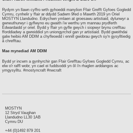
Rydym yn llawn cyffro wrth gyhoeddi manylion Ffair Grefft Gyfoes Gogledd
Cymru, cynhelir y ffair ar ddydd Sadwrn 9fed o Mawrth 2019 yn Oriel
MOSTYN Llandudno. Edrychwn ymlaen at groesawu artistiaid, dylunwyr a
gwneuthurwyr i gyflwyno eu gwaith i'w werthu ym mannau prydferth
Edwardaidd yr oriel. Bydd y ffair yn gyfle gwych i siopwyr brynu crefftau
fforddiadwy a gwreiddiol yn uniongyrchol gan yr artistiaid. Bydd gweithdai
galw heibio AM DDIM a chyfleoedd i ennill gwobrau gwych sy'n gysylltiedig
â chrefftau.
Mae mynediad AM DDIM
Bydd yr incwm a gynhyrchir gan Ffair Grefftau Gyfoes Gogledd Cymru, ac
elw o'r raffl wobr, yn cael ei fuddsoddi yn ôl i'n rhaglen arddangos ac
ymgysylltu. #mostyncraft #nwcraft
MOSTYN
12 Stryd Vaughan
Llandudno LL30 1AB
Cymru DU
+44 (0)1492 879 201